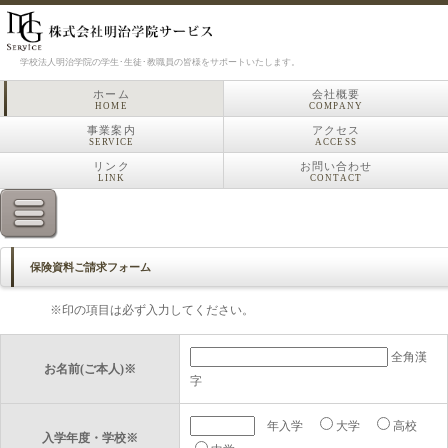
学校法人明治学院の学生･生徒･教職員の皆様をサポートいたします。
ホーム
会社概要
HOME
COMPANY
事業案内
アクセス
SERVICE
ACCESS
リンク
お問い合わせ
LINK
CONTACT
保険資料ご請求フォーム
※印の項目は必ず入力してください。
全角漢
お名前(ご本人)※
字
年入学
大学
高校
入学年度・学校※