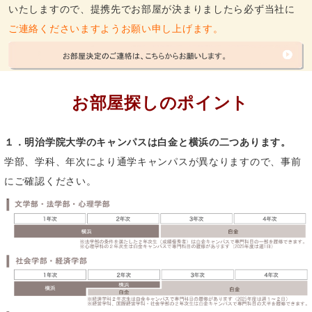
土日を中心とした「2026年度新入生向けお部屋探しサポート」は
いたしますので、提携先でお部屋が決まりましたら必ず当社に
終了いたしました
平日は通年で明治学院大学生のお部屋探しをサポートしておりま
ご連絡くださいますようお願い申し上げます。
すので、お気軽にご相談ください。
明治学院サービス横浜事務所（平日9：00～17：00） ℡：045-
869-5761
2025/12/18
お部屋探しのポイント
横浜キャンパスお部屋探しサポート窓口への参加をお考えの皆様
へ
冬季休業および入試実施に伴う入構制限がございますので、
こち
ら
を確認ください。
１．明治学院大学のキャンパスは白金と横浜の二つあります。
なお、ご来場の際は事前に「電話またはメール」でご連絡いただ
学部、学科、年次により通学キャンパスが異なりますので、事前
ければと存じます。
にご確認ください。
2025/11/05
サポート窓口開催日程等を掲載しましたのでご確認ください。
なお、ご来場の際は事前に「電話またはメール」でご連絡いただ
ければと存じます。
2026年度新入生むけお部屋探しガイドブックの請求はこちらから
お願いします。
2025/10/22
明治学院大学女子寮「セベレンス館」を検討している皆様へ