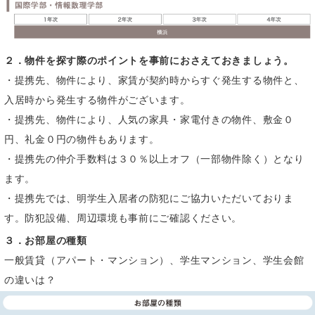
明治学院大学の「推薦入試」を受験される方・明治学院大学在学
生の方は募集受付中です。
詳しくは
こちら
をご確認ください。
2025/10/22
２．物件を探す際のポイントを事前におさえておきましょう。
2026年度新入生・2026年３月に住み替えを検討している皆様へ
・提携先、物件により、家賃が契約時からすぐ発生する物件と、
情報を更新しました。詳細は
各社ホームページ
をご確認のうえ、
入居時から発生する物件がございます。
担当会社にご相談ください。
・提携先、物件により、人気の家具・家電付きの物件、敷金０
2025/03/19
明治学院大学新入生・住み替え検討の在校生の皆様へ
円、礼金０円の物件もあります。
お部屋探しを通年でサポートしますので、お気軽にご相談くださ
・提携先の仲介手数料は３０％以上オフ（一部物件除く）となり
い。
ます。
・提携先では、明学生入居者の防犯にご協力いただいておりま
す。防犯設備、周辺環境も事前にご確認ください。
３．お部屋の種類
一般賃貸（アパート・マンション）、学生マンション、学生会館
の違いは？