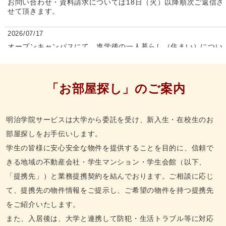
お問い合わせ・資料請求については18日（火）以降順次ご返信さ
せて頂きます。
2026/07/17
オープンキャンパスにて、進学後の一人暮らし（住まい）につい
て何でもお気軽にご相談ください！
【横浜キャンパス】 8/1（土）・8/2（日） 会場：５号館
534教室
【白金キャンパス】 8/21（金）・8/22（土） 会場：本館北
「お部屋探し」のご案内
ウイング2階 1254教室
詳しくは
こちら
からご確認ください
2026/07/17
明治学院サービスは大学から委託を受け、新入生・在校生のお
横浜キャンパスのオープンキャンパス開催日にあわせ、女子寮セ
部屋探しをお手伝いします。
ベレンス館の相談会・見学会も
開催されます！
詳しくは
こちら
からご確認ください
学生の皆様に安心安全な物件を提供することを目的に、信頼で
2026/05/27
きる地域の不動産会社・学生マンション・学生会館（以下、
明治学院大学女子寮「セベレンス館」を検討している在校生の皆
「提携先」）と業務提携契約を結んでおります。ご相談に応じ
様へ
て、提携先の物件情報をご提示し、ご希望の物件を持つ提携先
現在も入居可能なお部屋ございます。詳しくは
こちら
をご確認く
ださい。
をご紹介いたします。
2026/03/18
また、入居後は、大学と連携して防犯・生活トラブル等に対応